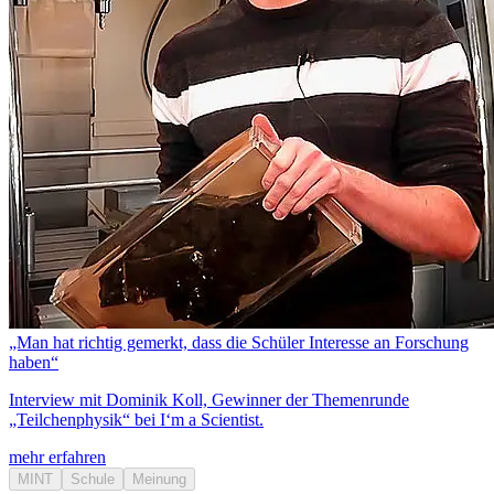
„Man hat richtig gemerkt, dass die Schüler Interesse an Forschung
haben“
Interview mit Dominik Koll, Gewinner der Themenrunde
„Teilchenphysik“ bei I‘m a Scientist.
mehr erfahren
MINT
Schule
Meinung