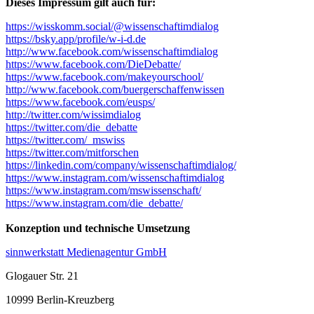
Dieses Impressum gilt auch für:
https://wisskomm.social/@wissenschaftimdialog
https://bsky.app/profile/w-i-d.de
http://www.facebook.com/wissenschaftimdialog
https://www.facebook.com/DieDebatte/
https://www.facebook.com/makeyourschool/
http://www.facebook.com/buergerschaffenwissen
https://www.facebook.com/eusps/
http://twitter.com/wissimdialog
https://twitter.com/die_debatte
https://twitter.com/_mswiss
https://twitter.com/mitforschen
https://linkedin.com/company/wissenschaftimdialog/
https://www.instagram.com/wissenschaftimdialog
https://www.instagram.com/mswissenschaft/
https://www.instagram.com/die_debatte/
Konzeption und technische Umsetzung
sinnwerkstatt Medienagentur GmbH
Glogauer Str. 21
10999 Berlin-Kreuzberg