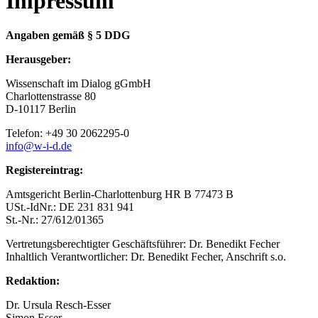
Impressum
Angaben gemäß § 5 DDG
Herausgeber:
Wissenschaft im Dialog gGmbH
Charlottenstrasse 80
D-10117 Berlin
Telefon: +49 30 2062295-0
info@w-i-d.de
Registereintrag:
Amtsgericht Berlin-Charlottenburg HR B 77473 B
USt.-IdNr.: DE 231 831 941
St.-Nr.: 27/612/01365
Vertretungsberechtigter Geschäftsführer: Dr. Benedikt Fecher
Inhaltlich Verantwortlicher: Dr. Benedikt Fecher, Anschrift s.o.
Redaktion:
Dr. Ursula Resch-Esser
Simon Esser