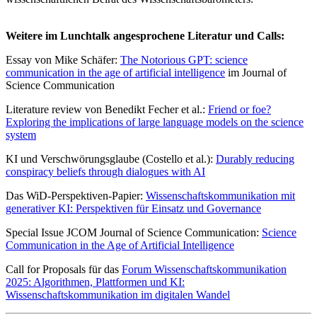
Weitere im Lunchtalk angesprochene Literatur und Calls:
Essay von Mike Schäfer:
The Notorious GPT: science
communication in the age of artificial intelligence
im Journal of
Science Communication
Literature review von Benedikt Fecher et al.:
Friend or foe?
Exploring the implications of large language models on the science
system
KI und Verschwörungsglaube (Costello et al.):
Durably reducing
conspiracy beliefs through dialogues with AI
Das WiD-Perspektiven-Papier:
Wissenschaftskommunikation mit
generativer KI: Perspektiven für Einsatz und Governance
Special Issue JCOM Journal of Science Communication:
Science
Communication in the Age of Artificial Intelligence
Call for Proposals für das
Forum Wissenschaftskommunikation
2025: Algorithmen, Plattformen und KI:
Wissenschaftskommunikation im digitalen Wandel