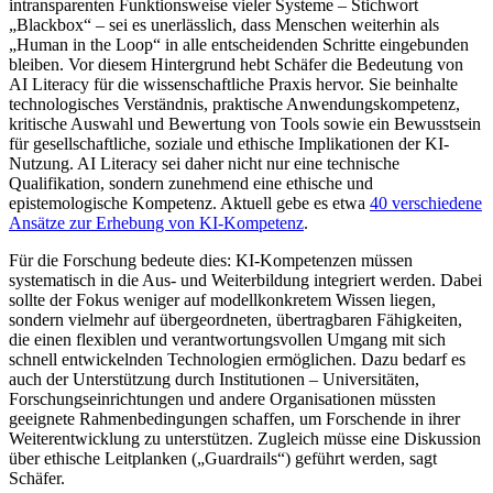
intransparenten Funktionsweise vieler Systeme – Stichwort
„Blackbox“ – sei es unerlässlich, dass Menschen weiterhin als
„Human in the Loop“ in alle entscheidenden Schritte eingebunden
bleiben. Vor diesem Hintergrund hebt Schäfer die Bedeutung von
AI Literacy für die wissenschaftliche Praxis hervor. Sie beinhalte
technologisches Verständnis, praktische Anwendungskompetenz,
kritische Auswahl und Bewertung von Tools sowie ein Bewusstsein
für gesellschaftliche, soziale und ethische Implikationen der KI-
Nutzung. AI Literacy sei daher nicht nur eine technische
Qualifikation, sondern zunehmend eine ethische und
epistemologische Kompetenz. Aktuell gebe es etwa
40 verschiedene
Ansätze zur Erhebung von KI-Kompetenz
.
Für die Forschung bedeute dies: KI-Kompetenzen müssen
systematisch in die Aus- und Weiterbildung integriert werden. Dabei
sollte der Fokus weniger auf modellkonkretem Wissen liegen,
sondern vielmehr auf übergeordneten, übertragbaren Fähigkeiten,
die einen flexiblen und verantwortungsvollen Umgang mit sich
schnell entwickelnden Technologien ermöglichen. Dazu bedarf es
auch der Unterstützung durch Institutionen – Universitäten,
Forschungseinrichtungen und andere Organisationen müssten
geeignete Rahmenbedingungen schaffen, um Forschende in ihrer
Weiterentwicklung zu unterstützen. Zugleich müsse eine Diskussion
über ethische Leitplanken („Guardrails“) geführt werden, sagt
Schäfer.