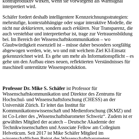
kontraproduktiv wirken, wenn sie vorwiegend als Warnsignal
interpretiert wird.
Schäfer fordert deshalb intelligentere Kennzeichnungsstrategien:
mehrstufige, kontextabhängige oder sogar interaktive Modelle, die
nicht nur
deklarieren
, sondern auch
erklären
. Nur Transparenz, die
auch verstehbar und interpretierbar ist, trage zur Vertrauensbildung
bei. Im Bereich der Wissenschaftskommunikation – wo
Glaubwürdigkeit essenziell ist – müsse daher besonders sorgfältig
abgewogen werden, wie, wo und mit welchem Ziel KI-Einsatz
gekennzeichnet wird. Es gehe um mehr als Informationspflicht – es
gehe um den Aufbau eines neuen, reflektierten Verständnisses für
maschinell unterstützte Wissensproduktion.
Professor Dr. Mike S. Schäfer
ist Professor für
Wissenschaftskommunikation und Direktor des Zentrums für
Hochschul- und Wissenschaftsforschung (CHESS) an der
Universität Zürich. Er leitet das Institut für
Kommunikationswissenschaft und Medienforschung (IKMZ) und
ist Co-Leiter des „Wissenschaftsbarometer Schweiz“. Zudem ist er
gewähltes Mitglied der acatech – Deutsche Akademie der
Technikwissenschaften und Associate Fellow am Collegium
Helveticum. Seit 2017 ist Mike Schäfer Mitglied im
wissenschaftlichen Beirat des Wissenschaftsbarometers.