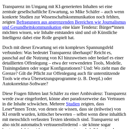
Transparenz im Umgang mit KI-generierten Inhalten sei eine
zentrale gesellschaftliche Erwartung, so Mike Schäfer – auch wenn
konkrete Studien zur Wissenschaftskommunikation noch fehlten,
zeigten
Befragungen aus angrenzenden Bereichen wie Journalismus
und Gesundheitskommunikation
eine klare Tendenz: Bürger*innen
möchten wissen,
wie
Inhalte entstanden sind und
ob
Künstliche
Intelligenz dabei eine Rolle gespielt hat.
Doch mit dieser Erwartung sei ein komplexes Spannungsfeld
verbunden: Was bedeutet Transparenz überhaupt? Reicht es,
pauschal auf die Nutzung von KI hinzuweisen oder bedarf es einer
detaillierten Offenlegung – etwa der verwendeten Tools, Modelle,
Trainingsdaten oder sogar Konfigurationen? Und: Wo zieht man die
Grenze? Gilt die Pflicht zur Offenlegung auch für unterstützende
Tools wie etwa Übersetzungsprogramme (z. B. DeepL) oder
Autokorrektur-Software?
Diese Fragen führten laut Schäfer zu einer Ambivalenz: Transparenz
werde zwar eingefordert, könne aber paradoxerweise das Vertrauen
in die Inhalte schwächen. Mehrere
Studien
zeigten, dass
Leser*innen Texte, von denen sie wissen, dass sie (teilweise) von
KI erstellt wurden, kritischer bewerten – selbst wenn diese inhaltlich
mit menschlich verfassten Texten identisch sind. Transparenz sei
also nicht automatisch vertrauensfördernd – sie könne sogar