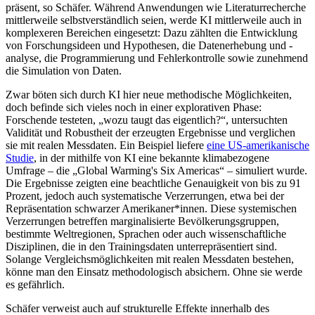
präsent, so Schäfer. Während Anwendungen wie Literaturrecherche
mittlerweile selbstverständlich seien, werde KI mittlerweile auch in
komplexeren Bereichen eingesetzt: Dazu zählten die Entwicklung
von Forschungsideen und Hypothesen, die Datenerhebung und -
analyse, die Programmierung und Fehlerkontrolle sowie zunehmend
die Simulation von Daten.
Zwar böten sich durch KI hier neue methodische Möglichkeiten,
doch befinde sich vieles noch in einer explorativen Phase:
Forschende testeten, „wozu taugt das eigentlich?“, untersuchten
Validität und Robustheit der erzeugten Ergebnisse und verglichen
sie mit realen Messdaten. Ein Beispiel liefere
eine US-amerikanische
Studie
, in der mithilfe von KI eine bekannte klimabezogene
Umfrage – die „Global Warming's Six Americas“ – simuliert wurde.
Die Ergebnisse zeigten eine beachtliche Genauigkeit von bis zu 91
Prozent, jedoch auch systematische Verzerrungen, etwa bei der
Repräsentation schwarzer Amerikaner*innen. Diese systemischen
Verzerrungen betreffen marginalisierte Bevölkerungsgruppen,
bestimmte Weltregionen, Sprachen oder auch wissenschaftliche
Disziplinen, die in den Trainingsdaten unterrepräsentiert sind.
Solange Vergleichsmöglichkeiten mit realen Messdaten bestehen,
könne man den Einsatz methodologisch absichern. Ohne sie werde
es gefährlich.
Schäfer verweist auch auf strukturelle Effekte innerhalb des