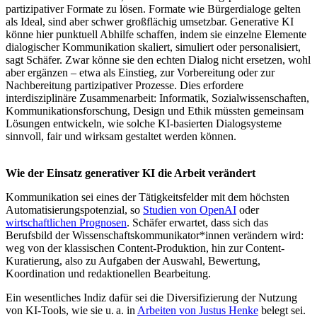
partizipativer Formate zu lösen. Formate wie Bürgerdialoge gelten
als Ideal, sind aber schwer großflächig umsetzbar. Generative KI
könne hier punktuell Abhilfe schaffen, indem sie einzelne Elemente
dialogischer Kommunikation skaliert, simuliert oder personalisiert,
sagt Schäfer. Zwar könne sie den echten Dialog nicht ersetzen, wohl
aber ergänzen – etwa als Einstieg, zur Vorbereitung oder zur
Nachbereitung partizipativer Prozesse. Dies erfordere
interdisziplinäre Zusammenarbeit: Informatik, Sozialwissenschaften,
Kommunikationsforschung, Design und Ethik müssten gemeinsam
Lösungen entwickeln, wie solche KI-basierten Dialogsysteme
sinnvoll, fair und wirksam gestaltet werden können.
Wie der Einsatz generativer KI die Arbeit verändert
Kommunikation sei eines der Tätigkeitsfelder mit dem höchsten
Automatisierungspotenzial, so
Studien von OpenAI
oder
wirtschaftlichen Prognosen
. Schäfer erwartet, dass sich das
Berufsbild der Wissenschaftskommunikator*innen verändern wird:
weg von der klassischen Content-Produktion, hin zur Content-
Kuratierung, also zu Aufgaben der Auswahl, Bewertung,
Koordination und redaktionellen Bearbeitung.
Ein wesentliches Indiz dafür sei die Diversifizierung der Nutzung
von KI-Tools, wie sie u. a. in
Arbeiten von Justus Henke
belegt sei.