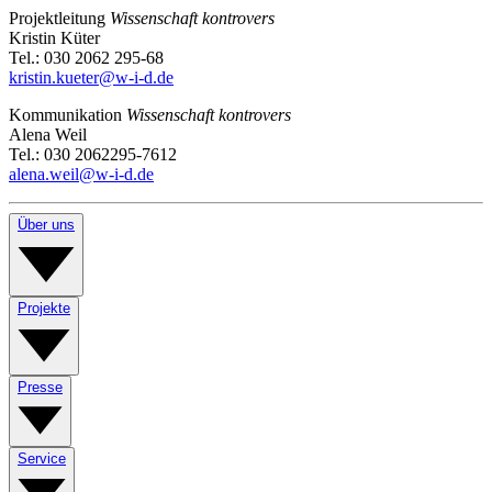
Projektleitung
Wissenschaft kontrovers
Kristin Küter
Tel.: 030 2062 295-68
kristin.kueter@w-i-d.de
Kommunikation
Wissenschaft kontrovers
Alena Weil
Tel.: 030 2062295-7612
alena.weil@w-i-d.de
Über uns
Projekte
Presse
Service