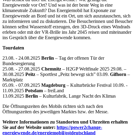
Energiewende vor Ort? Und was ist der beste Weg in eine
klimaneutrale Zukunft? Das Energiemobil hat Exponate zur
Energiewende an Bord und ist ein Ort, um sich auszutauschen, sich
zu informieren und zu diskutieren. Die Besucherinnen und Besucher
können selbst Wasserstoff erzeugen, den 3D-Druck eines Windrads
erleben oder mit der VR-Brille ins Jahr 2045 reisen und miteinander
ins Gespräch über die Energiewende kommen.
Tourdaten
23.08. - 24.08.2025
Berlin
– Tag der offenen Tür der
Bundesregierung
25.08. - 27.08.2025
Chemnitz
– H2GP Weltfinale 2025 29.08. –
30.08.2025
Peitz
– Sportfest „Peitz bewegt sich” 03.09.
Gifhorn
–
Marktplatz
05.09. - 07.09.2025
Magdeburg
– Kulturbrücke Festival 10.09. -
11.09.2025
Potsdam
– freiLand
13.09.2025
Berlin
– Kulturfabrik, Lange Nacht des Klimas
Die Öffnungszeiten des Mobils richten sich nach den
Öffnungszeiten des jeweiligen Marktes bzw. der Messe.
Weitere Informationen zu Standorten und Uhrzeiten erhalten
Sie auf der Website unter:
https://power2change-
energiewende.de/energiemobil/ostdeutschland