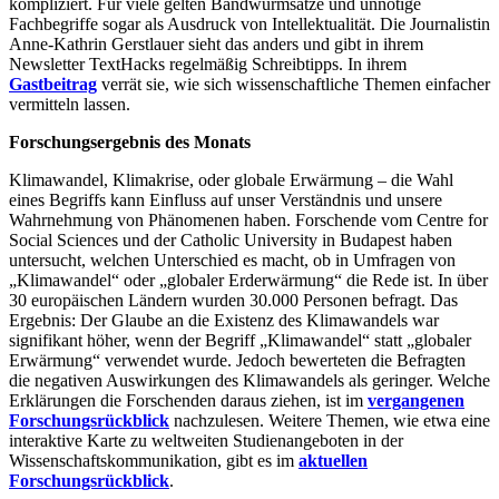
kompliziert. Für viele gelten Bandwurmsätze und unnötige
Fachbegriffe sogar als Ausdruck von Intellektualität. Die Journalistin
Anne-Kathrin Gerstlauer sieht das anders und gibt in ihrem
Newsletter TextHacks regelmäßig Schreibtipps. In ihrem
Gastbeitrag
verrät sie, wie sich wissenschaftliche Themen einfacher
vermitteln lassen.
Forschungsergebnis des Monats
Klimawandel, Klimakrise, oder globale Erwärmung – die Wahl
eines Begriffs kann Einfluss auf unser Verständnis und unsere
Wahrnehmung von Phänomenen haben. Forschende vom Centre for
Social Sciences und der Catholic University in Budapest haben
untersucht, welchen Unterschied es macht, ob in Umfragen von
„Klimawandel“ oder „globaler Erderwärmung“ die Rede ist. In über
30 europäischen Ländern wurden 30.000 Personen befragt. Das
Ergebnis: Der Glaube an die Existenz des Klimawandels war
signifikant höher, wenn der Begriff „Klimawandel“ statt „globaler
Erwärmung“ verwendet wurde. Jedoch bewerteten die Befragten
die negativen Auswirkungen des Klimawandels als geringer. Welche
Erklärungen die Forschenden daraus ziehen, ist im
vergangenen
Forschungsrückblick
nachzulesen. Weitere Themen, wie etwa eine
interaktive Karte zu weltweiten Studienangeboten in der
Wissenschaftskommunikation, gibt es im
aktuellen
Forschungsrückblick
.