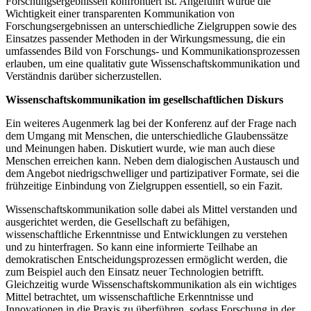
Forschungsergebnissen konfrontiert ist. Angeführt wurde die
Wichtigkeit einer transparenten Kommunikation von
Forschungsergebnissen an unterschiedliche Zielgruppen sowie des
Einsatzes passender Methoden in der Wirkungsmessung, die ein
umfassendes Bild von Forschungs- und Kommunikationsprozessen
erlauben, um eine qualitativ gute Wissenschaftskommunikation und
Verständnis darüber sicherzustellen.
Wissenschaftskommunikation im gesellschaftlichen Diskurs
Ein weiteres Augenmerk lag bei der Konferenz auf der Frage nach
dem Umgang mit Menschen, die unterschiedliche Glaubenssätze
und Meinungen haben. Diskutiert wurde, wie man auch diese
Menschen erreichen kann. Neben dem dialogischen Austausch und
dem Angebot niedrigschwelliger und partizipativer Formate, sei die
frühzeitige Einbindung von Zielgruppen essentiell, so ein Fazit.
Wissenschaftskommunikation solle dabei als Mittel verstanden und
ausgerichtet werden, die Gesellschaft zu befähigen,
wissenschaftliche Erkenntnisse und Entwicklungen zu verstehen
und zu hinterfragen. So kann eine informierte Teilhabe an
demokratischen Entscheidungsprozessen ermöglicht werden, die
zum Beispiel auch den Einsatz neuer Technologien betrifft.
Gleichzeitig wurde Wissenschaftskommunikation als ein wichtiges
Mittel betrachtet, um wissenschaftliche Erkenntnisse und
Innovationen in die Praxis zu überführen, sodass Forschung in der